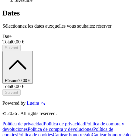
3
Résumé
Dates
Sélectionnez les dates auxquelles vous souhaitez réserver
Date
Total
0,00 €
Suivant
Résumé
0,00 €
Total
0,00 €
Suivant
Powered by
Lueira 🦦
©
2026
. All rights reserved.
Política de privacidad
Política de privacidad
Política de compra y
devoluciones
Política de compra y devoluciones
Política de
cookies
Política de cookies
Canjear bono regalo
Canjear bono regalo