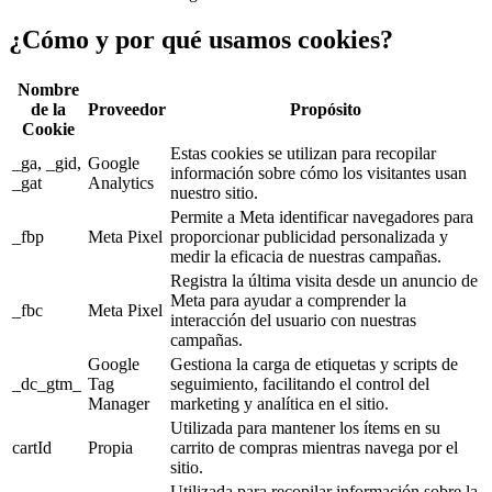
¿Cómo y por qué usamos cookies?
Nombre
de la
Proveedor
Propósito
Cookie
Estas cookies se utilizan para recopilar
_ga, _gid,
Google
información sobre cómo los visitantes usan
_gat
Analytics
nuestro sitio.
Permite a Meta identificar navegadores para
_fbp
Meta Pixel
proporcionar publicidad personalizada y
medir la eficacia de nuestras campañas.
Registra la última visita desde un anuncio de
Meta para ayudar a comprender la
_fbc
Meta Pixel
interacción del usuario con nuestras
campañas.
Google
Gestiona la carga de etiquetas y scripts de
_dc_gtm_
Tag
seguimiento, facilitando el control del
Manager
marketing y analítica en el sitio.
Utilizada para mantener los ítems en su
cartId
Propia
carrito de compras mientras navega por el
sitio.
Utilizada para recopilar información sobre la