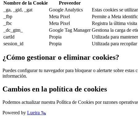
Nombre de la Cookie
Proveedor
_ga, _gid, _gat
Google Analytics
Estas cookies se utiliza
_fbp
Meta Pixel
Permite a Meta identifi
_fbc
Meta Pixel
Registra la última visi
_dc_gtm_
Google Tag Manager
Gestiona la carga de etiq
cartId
Propia
Utilizada para mantener 
session_id
Propia
Utilizada para recopilar
¿Cómo gestionar o eliminar cookies?
Puedes configurar tu navegador para bloquear o alertarte sobre estas 
información.
Cambios en la política de cookies
Podemos actualizar nuestra Política de Cookies por razones operativas
Powered by
Lueira 🦦