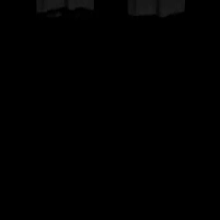
Camiseta NOMAD negra
Des de
20,00 €
Variant
Variant
Preu
Disponible
Talla 5-6
20,00 €
1
Talla 7-8
20,00 €
6
Talla 9-10-11
20,00 €
4
Talla L
20,00 €
2
Talla M
20,00 €
1
Talla S
20,00 €
1
Variant
Talla 5-6
Talla 7-8
Talla 9-10-11
Talla L
Talla M
Talla S
20,00 €
1
unitat disponible
Quantitat
1
−
+